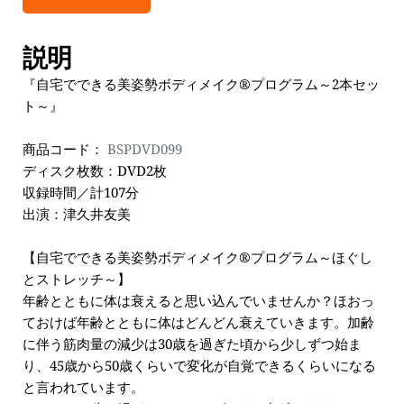
説明
『自宅でできる美姿勢ボディメイク®プログラム～2本セッ
ト～』
商品コード： 
BSPDVD099
ディスク枚数：DVD2枚
収録時間／計107分
出演：津久井友美
【自宅でできる美姿勢ボディメイク®プログラム～ほぐし
とストレッチ～】
年齢とともに体は衰えると思い込んでいませんか？ほおっ
ておけば年齢とともに体はどんどん衰えていきます。加齢
に伴う筋肉量の減少は30歳を過ぎた頃から少しずつ始ま
り、45歳から50歳くらいで変化が自覚できるくらいになる
と言われています。