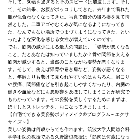
そして、50歳を過ぎるとそのスピードは加速します。そし
て、その結果、お腹がポッコリしてきた。去年まで着れた
服が似合わなくなってきた。写真で自分の後ろ姿を見て愕
然とした。二重アゴやむくみが気になるようになってき
た。なんでもない場所でつまづくようになってきた。とい
ったような変化を感じる女性が増えていくのです。
でも、筋肉の減少による最大の問題は、「姿勢が悪くなる
こと」だとあなたは知っていましたか？骨や関節を支える
筋肉が減少すると、当然のことながら姿勢が悪くなりま
す。そして、例えば猫背や巻き肩など、姿勢が悪くなる
と、年齢よりも老けて見られやすいのはもちろん、肩こり
や腰痛、関節痛などを引き起こしやすくなったり、内臓の
働きや血流などにも悪影響を及ぼしてしまうことが研究で
もわかっています。その姿勢を美しくするためにまずは、
ほぐしとストレッチを、おこなってきましょう。
【自宅でできる美姿勢ボディメイク®プログラム～エクサ
サイズ～】
美しい姿勢は何歳からでも作れます。筑波大学人間総合科
学学術院の教授である久野譜也教授は「筋肉は何歳になっ