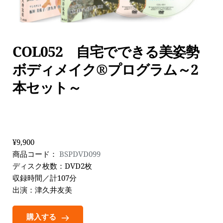
COL052　自宅でできる美姿勢
ボディメイク®プログラム～2
本セット～
¥9,900
商品コード： 
BSPDVD099
ディスク枚数：DVD2枚
収録時間／計107分
出演：津久井友美
購入する