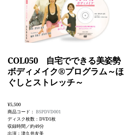
COL050　自宅でできる美姿勢
ボディメイク®プログラム～ほ
ぐしとストレッチ～
¥5,500
商品コード： 
BSPDVD001
ディスク枚数：DVD1枚
収録時間／約49分
出演：津久井友美