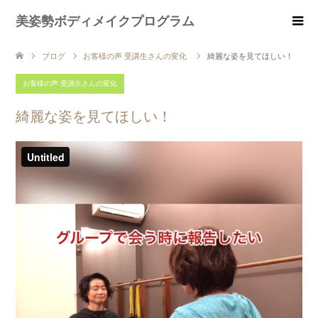
美姿勢ボディメイクプログラム
ブログ
お客様の声 受講生さんの変化
綺麗な姿を見てほしい！
お客様の声 受講生さんの変化
綺麗な姿を見てほしい！