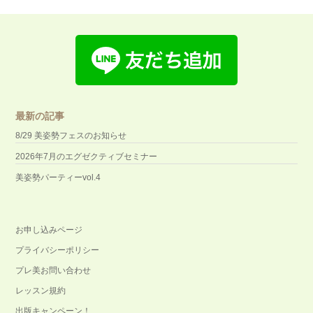
最新の記事
8/29 美姿勢フェスのお知らせ
2026年7月のエグゼクティブセミナー
美姿勢パーティーvol.4
お申し込みページ
プライバシーポリシー
プレ美お問い合わせ
レッスン規約
出版キャンペーン！