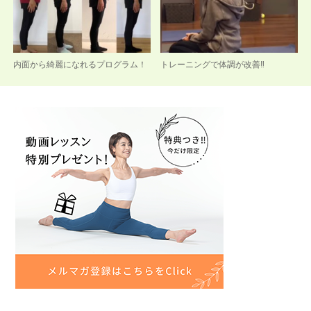
内面から綺麗になれるプログラム！
トレーニングで体調が改善‼