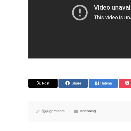
Post
Share
Hatena
投稿者:
tomomi
videoblog