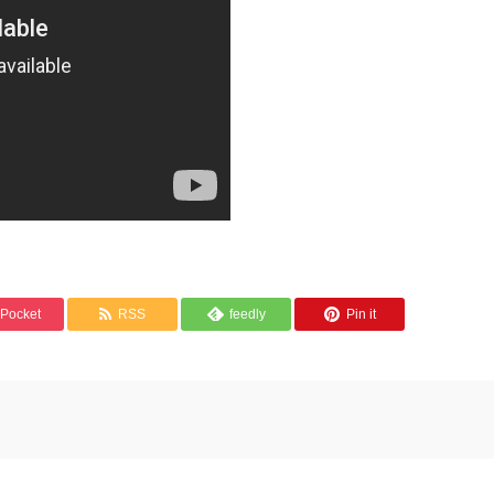
Pocket
RSS
feedly
Pin it