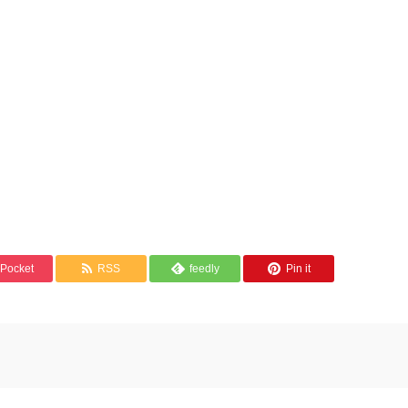
Pocket
RSS
feedly
Pin it