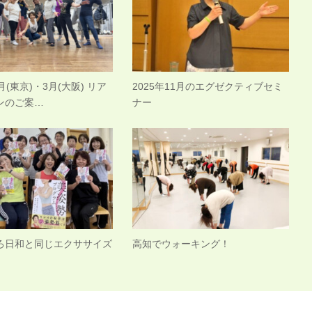
2月(東京)・3月(大阪) リア
2025年11月のエグゼクティブセミ
ンのご案…
ナー
ろ日和と同じエクササイズ
高知でウォーキング！