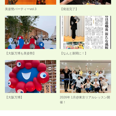
美姿勢パーティーvol.3
【発送完了】
【大阪万博も美姿勢】
【なんと新聞に！】
【大阪万博】
2026年 1月@東京リアルレッスン開
催！